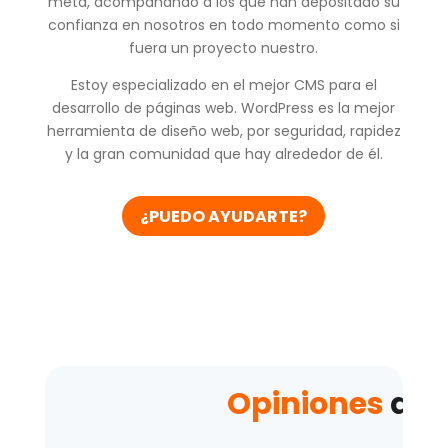
meta, acompañando a los que han depositado su
confianza en nosotros en todo momento como si
fuera un proyecto nuestro.
Estoy especializado en el mejor CMS para el
desarrollo de páginas web. WordPress es la mejor
herramienta de diseño web, por seguridad, rapidez
y la gran comunidad que hay alrededor de él.
¿PUEDO AYUDARTE?
Opiniones
de n